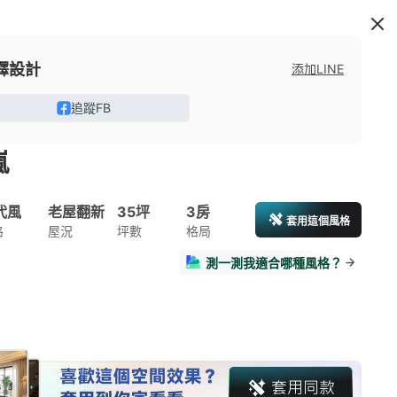
釋設計
添加LINE
追蹤FB
嵐
代風
老屋翻新
35坪
3房
套用這個風格
格
屋況
坪數
格局
測一測我適合哪種風格？