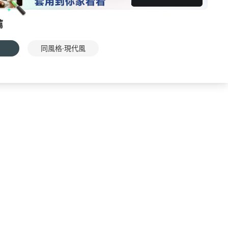
薦
同風格·現代風