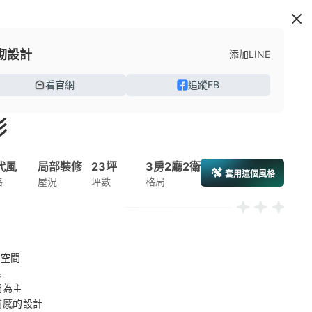
砌設計
添加LINE
看官網
追蹤FB
彩
代風
局部裝修
23坪
3房2廳2衛
套用這個風格
格
屋況
坪數
格局
空間 



為主 

感的設計 
