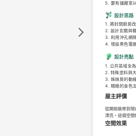
5. 要有儲藏室
設計思路
1. 將封閉廚房
2. 設計玄關與
3. 利用沖孔網
4. 增設黑色
設計亮點
1. 公共區域全
2. 特殊塗料與
3. 姊妹房的動
4. 精緻的金
屋主評價
從開始裝修到現
漂亮。這個空間
空間效果