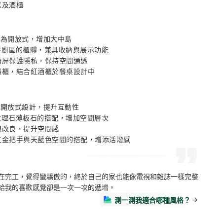
以及酒櫃
改為開放式，增加大中島 

餐廚區的櫃體，兼具收納與展示功能 

隔屏保護隱私，保持空間通透 

電器櫃，結合紅酒櫃於餐桌設計中
為開放式設計，提升互動性 

大理石薄板石的搭配，增加空間層次 

線改良，提升空間感 

色五金把手與天藍色空間的搭配，增添活潑感
在完工，覺得蠻驕傲的，終於自己的家也能像電視和雜誌一樣完整
給我的喜歡感覺卻是一次一次的遞增。
測一測我適合哪種風格？