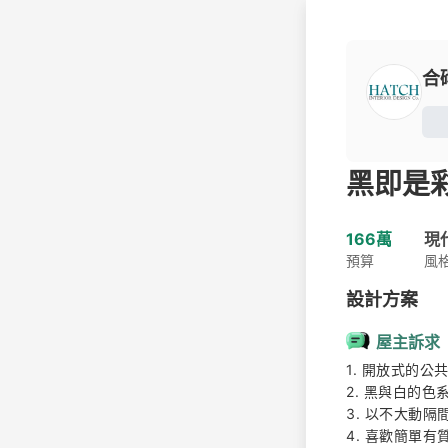
合
黑即是
166萬
現
預算
風
設計方案
屋主訴求
1. 開放式的公共
2. 黑與白的色系 
3. 以不大動隔間
4. 喜歡簡單有質