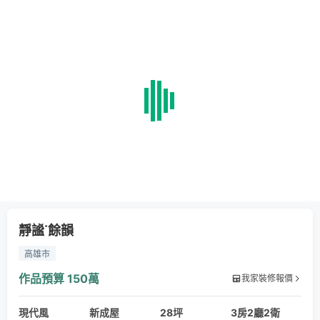
靜謐˙餘韻
高雄市
作品預算
150萬
我家裝修報價
現代風
新成屋
28坪
3房2廳2衛