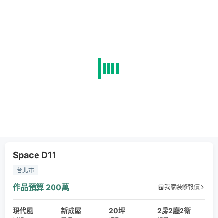
Space D11
台北市
作品預算
200萬
我家裝修報價
現代風
新成屋
20坪
2房2廳2衛