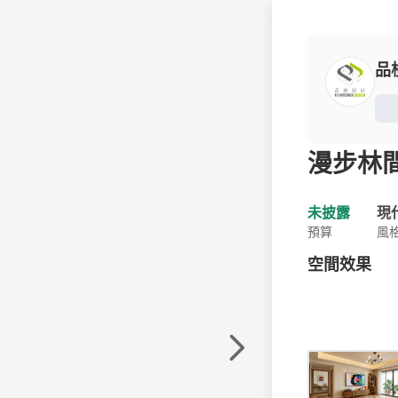
品
漫步林
未披露
現
預算
風
空間效果