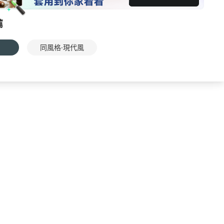
薦
同風格·現代風