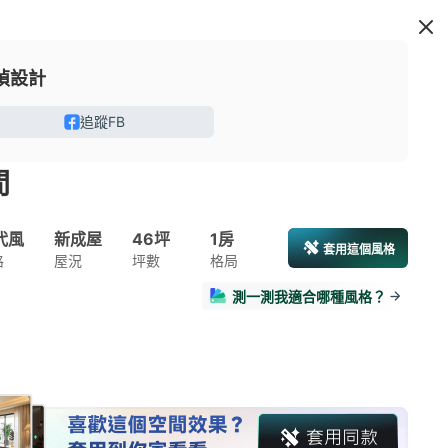
楨設計
追蹤FB
間
代風
新成屋
46坪
1房
套用這個風格
格
屋況
坪數
格局
測一測我適合哪種風格？