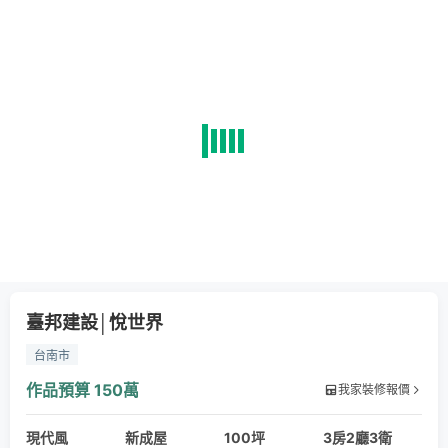
臺邦建設│悅世界
台南市
作品預算
150萬
我家裝修報價
現代風
新成屋
100坪
3房2廳3衛