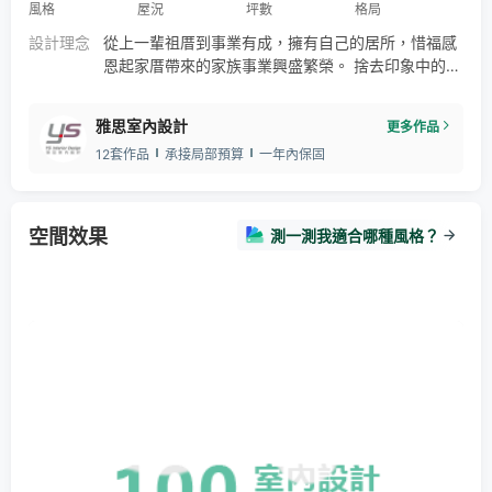
風格
屋況
坪數
格局
設計理念
從上一輩祖厝到事業有成，擁有自己的居所，惜福感
恩起家厝帶來的家族事業興盛繁榮。 捨去印象中的古
典給人華麗又繁複的形象，採用減法的設計概念來貫
穿整體空間。 讓性格低調，又喜歡古典風元素的屋主
雅思室內設計
更多作品
愛不釋手。 於是設計者以簡約層次線條及金色元素豐
12套作品
承接局部預算
一年內保固
富潔白空間， 帶出純靜奢華質感，牆面佐以淡粉藍，
暖化白色基調在冬日的冰冷感！
空間效果
測一測我適合哪種風格？