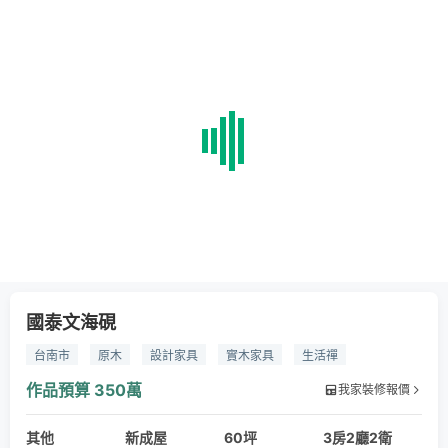
國泰文海硯
台南市
原木
設計家具
實木家具
生活禪
品味樂活
作品預算
350萬
我家裝修報價
其他
新成屋
60坪
3房2廳2衛