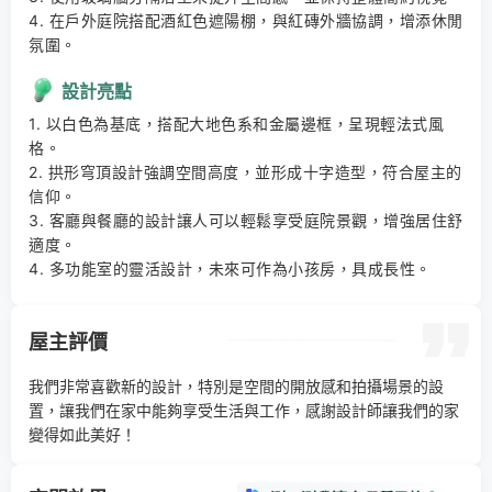
4. 在戶外庭院搭配酒紅色遮陽棚，與紅磚外牆協調，增添休閒
氛圍。
設計亮點
1. 以白色為基底，搭配大地色系和金屬邊框，呈現輕法式風
格。 

2. 拱形穹頂設計強調空間高度，並形成十字造型，符合屋主的
信仰。 

3. 客廳與餐廳的設計讓人可以輕鬆享受庭院景觀，增強居住舒
適度。 

4. 多功能室的靈活設計，未來可作為小孩房，具成長性。
屋主評價
我們非常喜歡新的設計，特別是空間的開放感和拍攝場景的設
置，讓我們在家中能夠享受生活與工作，感謝設計師讓我們的家
變得如此美好！