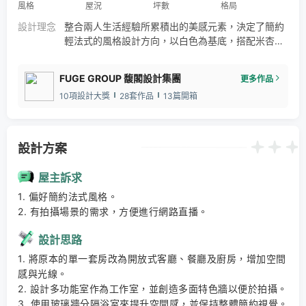
風格
屋況
坪數
格局
設計理念
整合兩人生活經驗所累積出的美感元素，決定了簡約
輕法式的風格設計方向，以白色為基底，搭配米杏灰
等大地色系，佐以細緻鍍鈦與氣質古銅金收邊點墜，
整體空間貼近自然且具現代感。格局配置，除了重整
FUGE GROUP 馥閣設計集團
更多作品
並解決原有光線無法完整進入室內的問題，更大膽以
10項設計大獎
28套作品
13篇開箱
大面落地玻璃在主臥中開放出衛浴空間，為兩人的新
婚生活增添不少浪漫情趣。四米的空間高度優勢，不
僅放大空間感受，也讓設計有機會在天花上變化。
設計方案
屋主訴求
1. 偏好簡約法式風格。 

2. 有拍攝場景的需求，方便進行網路直播。
設計思路
1. 將原本的單一套房改為開放式客廳、餐廳及廚房，增加空間
感與光線。 

2. 設計多功能室作為工作室，並創造多面特色牆以便於拍攝。 

3. 使用玻璃牆分隔浴室來提升空間感，並保持整體簡約視覺。 
