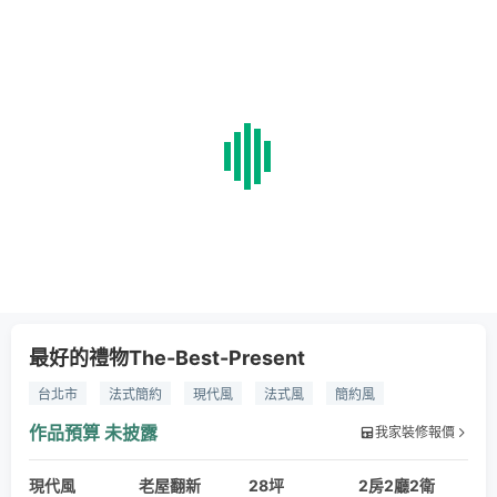
最好的禮物The-Best-Present
台北市
法式簡約
現代風
法式風
簡約風
法式簡約風
實木地板
大理石
薄磚
鍍鈦
鐵件
作品預算
未披露
我家裝修報價
沃克板
玻璃
礦物塗料
園藝
木紋磚
遮陽棚
現代風
新婚宅
老屋翻新
28坪
2房2廳2衛