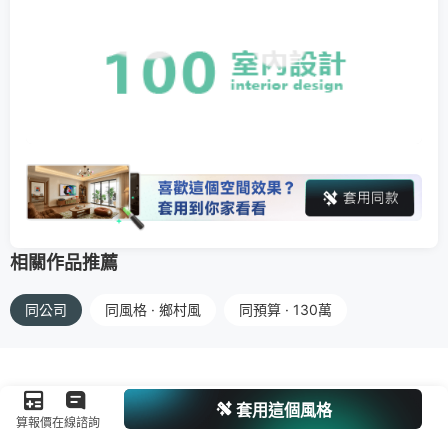
相關作品推薦
同公司
同風格 · 鄉村風
同預算 · 130萬
套用這個風格
算報價
在線諮詢