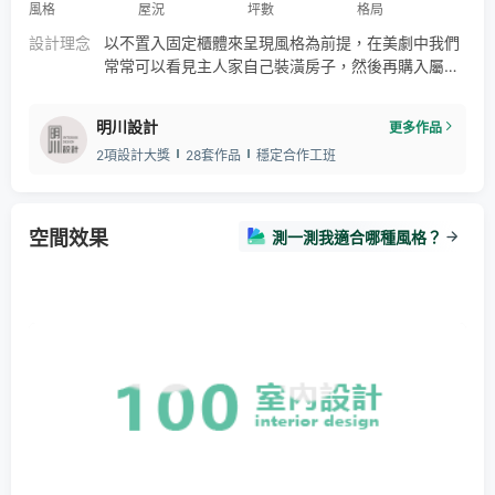
風格
屋況
坪數
格局
設計理念
以不置入固定櫃體來呈現風格為前提，在美劇中我們
常常可以看見主人家自己裝潢房子，然後再購入屬於
空間與自我品味的家具，固定家具反而少見，而設計
師這次就是以這為發想，用空間感來塑造氛圍，沒有
明川設計
更多作品
多餘的建材與色調，僅使用基本該有的建材來呈現最
2項設計大獎
28套作品
穩定合作工班
原始的風味，在設計中添加元素簡單，加些線板天花
板做些造型也都是美式，但要捨棄又不能失了意境，
就是極簡最難的地方，元素拿捏的多寡都必須恰當，
才能滿足曾住在歐美的屋主口味
空間效果
測一測我適合哪種風格？