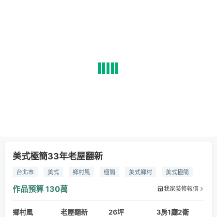
美式極簡33年老屋翻新
台北市
美式
鄉村風
極簡
美式鄉村
美式極簡
義大利進口磚
西班牙花磚
義大利木紋磚
南檜實木門片
作品預算
130萬
我家裝修報價
得利乳膠漆
TOTO衛浴
鄉村風
老屋翻新
26坪
3房1廳2衛