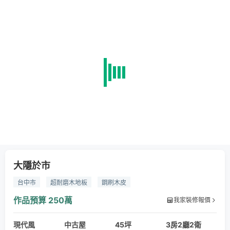
大隱於市
台中市
超耐磨木地板
鋼刷木皮
作品預算
250萬
我家裝修報價
現代風
中古屋
45坪
3房2廳2衛