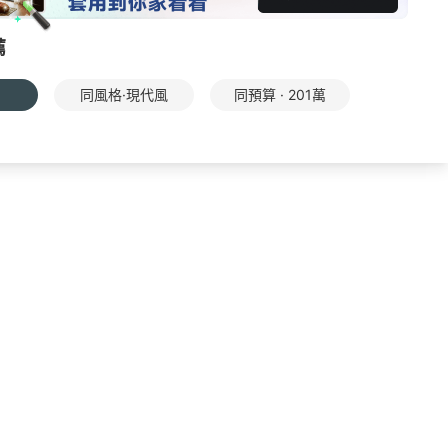
薦
同風格·現代風
同預算 · 201萬