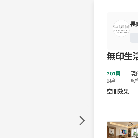
長
無印生
201萬
現
預算
風
空間效果