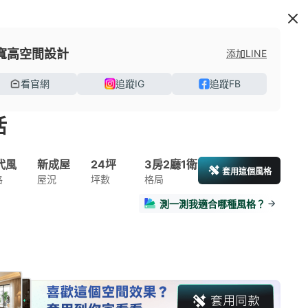
寬高空間設計
添加LINE
看官網
追蹤IG
追蹤FB
活
代風
新成屋
24坪
3房2廳1衛
套用這個風格
格
屋況
坪數
格局
測一測我適合哪種風格？