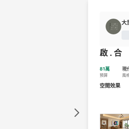
大
啟 . 合
81萬
現
預算
風
空間效果