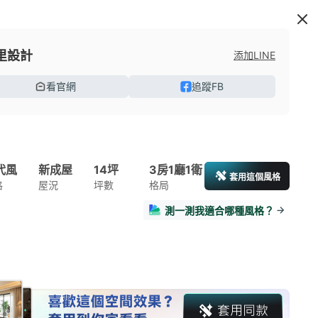
里設計
添加LINE
看官網
追蹤FB
代風
新成屋
14坪
3房1廳1衛
套用這個風格
格
屋況
坪數
格局
測一測我適合哪種風格？