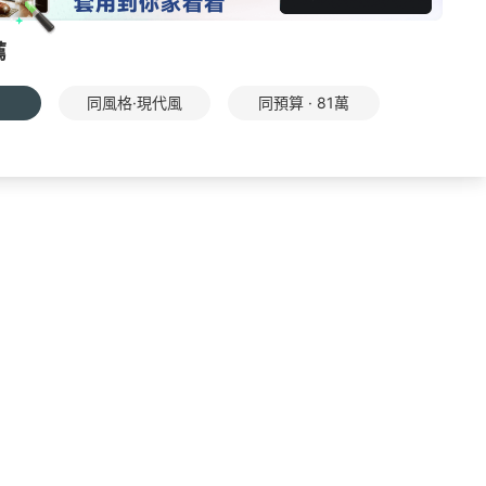
薦
同風格·現代風
同預算 · 81萬