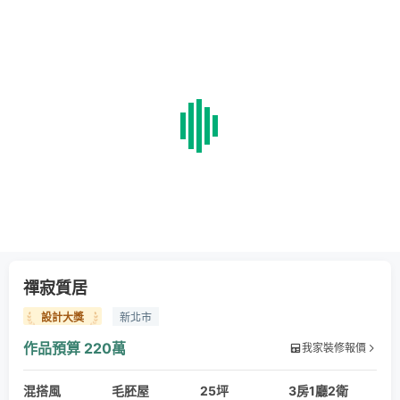
禪寂質居
設計大獎
新北市
作品預算
220萬
我家裝修報價
混搭風
毛胚屋
25坪
3房1廳2衛