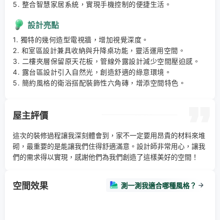
5. 整合智慧家居系統，實現手機控制的便捷生活。
設計亮點
1. 獨特的幾何造型電視牆，增加視覺深度。 

2. 和室區設計兼具收納與升降桌功能，靈活運用空間。 

3. 二樓夾層保留原天花板，管線外露設計減少空間壓迫感。 

4. 露台區設計引入自然光，創造舒適的綠意環境。 

5. 簡約風格的衛浴搭配裝飾性六角磚，增添空間特色。
屋主評價
這次的裝修過程讓我深刻體會到，家不一定要用昂貴的材料來堆
砌，最重要的是能讓我們住得舒適滿意。設計師非常用心，讓我
們的需求得以實現，感謝他們為我們創造了這樣美好的空間！
空間效果
測一測我適合哪種風格？