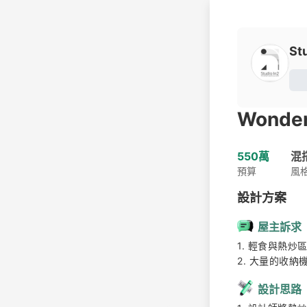
St
Wonde
550萬
混
預算
風
設計方案
屋主訴求
1. 輕食與熱炒區
2. 大量的收納
設計思路