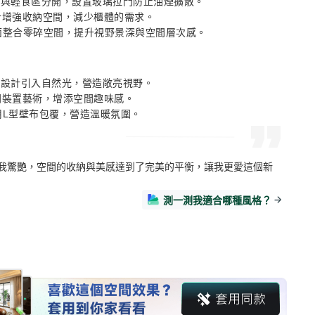
熱炒與輕食區分開，設置玻璃拉門防止油煙擴散。 

計增強收納空間，減少櫃體的需求。 

牆面整合零碎空間，提升視野景深與空間層次感。
框設計引入自然光，營造敞亮視野。 

同裝置藝術，增添空間趣味感。 

使用L型壁布包覆，營造溫暖氛圍。
我驚艷，空間的收納與美感達到了完美的平衡，讓我更愛這個新
測一測我適合哪種風格？