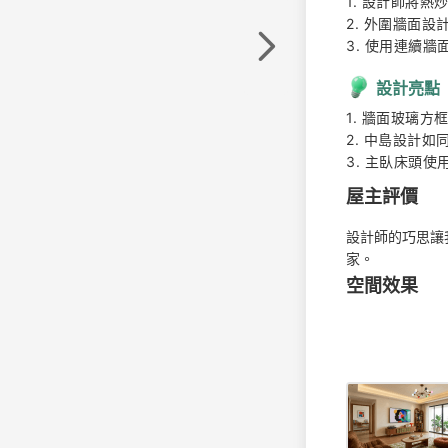
1. 設計師將
2. 外圍牆面設
3. 使用連續
設計亮點
1. 牆面玻璃方
2. 中島設計如
3. 主臥床頭
屋主評價
設計師的巧思讓
家。
空間效果