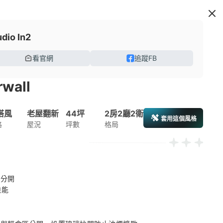
udio In2
看官網
追蹤FB
rwall
搭風
老屋翻新
44坪
2房2廳2衛
套用這個風格
格
屋況
坪數
格局
分開 

機能