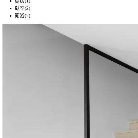
廚房(1)
臥室(2)
衛浴(2)