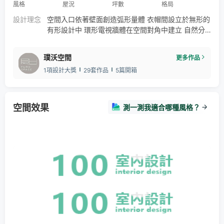
風格
屋況
坪數
格局
設計理念
空間入口依著壁面創造弧形量體 衣帽間設立於無形的
有形設計中 環形電視牆體在空間對角中建立 自然分
隔出玄關、閱讀區、客廳 蜿蜒、曲折、漸進的動線設
計下 讓各區鮮明獨立但又保有關聯性 天、地線條由
璞沃空間
更多作品
裡至外充分延伸下 讓室內空間場域有了無邊際之感
1項設計大獎
29套作品
5篇開箱
中島融合餐椅設計除了增加功能 也省去餐廳ㄧ側動線
壓迫的顧慮 讓餐廚之間產生密不可分的關係 利用地
面材質分嶺劃分空間兩區 與天花板圓弧線條形成對應
關係 如
空間效果
測一測我適合哪種風格？