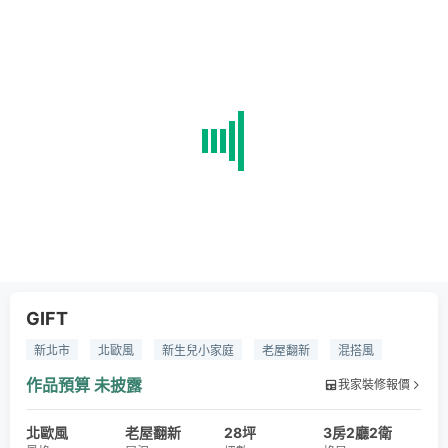
GIFT
新北市
北歐風
新生兒小家庭
老屋翻新
混搭風
spc地板
系統櫃
乳膠漆
楓木木皮
實木餐桌
作品預算
未披露
我家裝修報價
馬賽克
北歐風
老屋翻新
28坪
3房2廳2衛