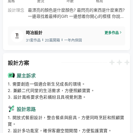
風格
屋況
坪數
格局
設計理念
最漂亮的顏色是什麼顏色? 最閃亮的東西是什麼東西?
一邊尋找着最棒的Gift 一邊想着你開心的模樣 你說想
找到「真正的自我」 你說想知道「生命的意義」 當
我雙手將這個禮物交給你時 若也能夠解開謎題就太好
時冶設計
更多作品
了 Mr. Children / Gift 這是剛迎接新生命的屋主 在規
31套作品
20篇開箱
一年內保固
劃這個空間時最貼切的心情描寫 時冶將莫大的喜悅轉
化出貼心的育兒空間作為迎接新命的禮物
設計方案
屋主訴求
1. 需要創造一個適合新生兒成長的環境。 

2. 兼顧二代同堂的生活需求，方便照顧寶寶。 

3. 設計風格要求色彩繽紛且具視覺刺激。
設計思路
1. 開放式餐廚設計，整合餐桌與廚具，方便同時烹飪和照顧寶
寶。 

2. 設計多功能室，確保客廳空間開闊，方便監護寶寶。 
