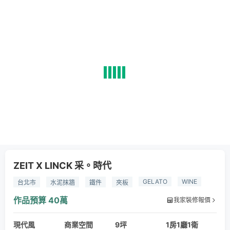
ZEIT X LINCK 采。時代
GELATO
WINE
台北市
水泥抹牆
鐵件
夾板
作品預算
40萬
我家裝修報價
現代風
商業空間
9坪
1房1廳1衛