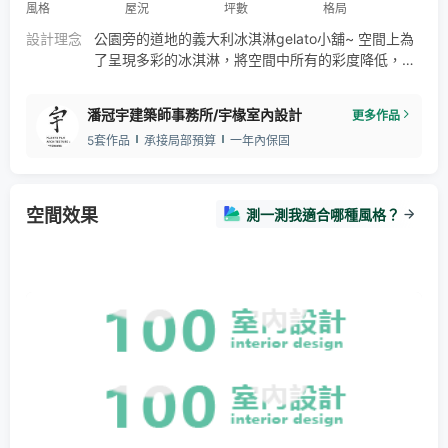
風格
屋況
坪數
格局
設計理念
公園旁的道地的義大利冰淇淋gelato小舖~ 空間上為
了呈現多彩的冰淇淋，將空間中所有的彩度降低，整
體空間氛圍以低彩度的灰白空間色調為主，讓店內人
手一份義式冰淇淋色彩更顯繽紛；彩色手抹水泥櫃台
潘冠宇建築師事務所/宇椽室內設計
更多作品
及粗糙手抹質感的水泥灰牆直接呈現材料本質特性，
5套作品
承接局部預算
一年內保固
完美連結每一抹gelato手作低脂真材實料不添加人工
調味劑的本質。
空間效果
測一測我適合哪種風格？