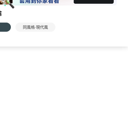
薦
同風格·現代風