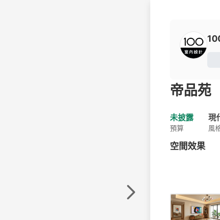
1
帝品苑
未披露
現
預算
風
空間效果