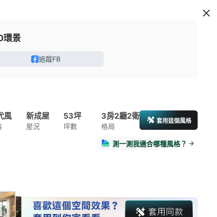
00環景
追蹤FB
代風
新成屋
53坪
3房2廳2衛
套用這個風格
格
屋況
坪數
格局
測一測我適合哪種風格？