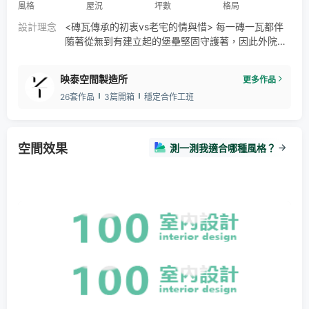
風格
屋況
坪數
格局
設計理念
<磚瓦傳承的初衷vs老宅的情與惜> 每一磚一瓦都伴
隨著從無到有建立起的堡壘堅固守護著，因此外院使
用空心磚到屋內電視主牆使用紅磚，從空間裡感受從
外到內的足跡連結。 導入鐵件與木皮的元件，使空間
映泰空間製造所
更多作品
呈現出舊裡帶新的創新感，透過素材去呈現兩代之間
26套作品
3篇開箱
穩定合作工班
的融和與傳承，結合上一代宅跡繼續著為老宅添加新
跡蹤！
空間效果
測一測我適合哪種風格？