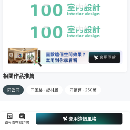
相關作品推薦
同公司
同風格 · 鄉村風
同預算 · 250萬
套用這個風格
算報價
在線諮詢