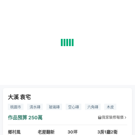
大溪 袁宅
桃園市
清水磚
玻璃磚
空心磚
六角磚
木皮
壁爐
鐵件
作品預算
250萬
我家裝修報價
鄉村風
老屋翻新
30坪
3房1廳2衛