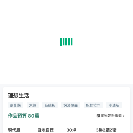
理想生活
彰化縣
木紋
系統板
烤漆牆面
鋁框拉門
小清新
簡約
作品預算
80萬
我家裝修報價
現代風
自地自建
30坪
3房2廳2衛