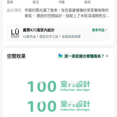
風格
屋況
坪數
格局
設計理念
早晨的陽光灑了進來，坐在窗邊慵懶的享受著咖啡的
香氣， 開放的空間設計，搭配上了木紋深淺顏色交織
的櫃體，空間多了一份溫潤的感覺， 餐廳的空間是家
人和朋友共聚的場所，相聚的時光總是過得特別的
裏築X川鴻室內設計
更多作品
快， 簡約而愜意的生活方式，日常的生活情境，營造
10套作品
穩定合作工班
承接局部預算
輕鬆的空間氛圍。 ​你(妳)想像的家是怎樣的生活方
式?
空間效果
測一測我適合哪種風格？