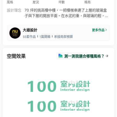
風格
屋況
坪數
格局
設計理念
70 坪的挑高樓中樓，一把樓梯串連了上層的玻璃盒
子與下層的開放平面。在水泥的重，與玻璃的輕，共
生在實體盒子中的虛體關係，成就了兩種材質互相對
立衝突但純粹的關係 。水泥灌注物件式的樓梯、光盒
大雄設計
更多作品
子、不鏽鋼光牆的延伸力度，顯現了空間的大尺度，
55套作品
1篇開箱
承接局部預算
生活的剖面也因此有了新的閱讀可能性。複層成為空
間的剖面， 下方的公共空間與上方的私領域，在視覺
上交互堆疊，走在每個角度，都在觀看著兩者所反轉
的內在與外在。
空間效果
測一測我適合哪種風格？