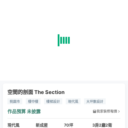
空間的剖面 The Section
桃園市
樓中樓
樓梯設計
現代風
大坪數設計
豪宅設計
都會自然
低調奢華
更衣室設計
石材
作品預算
未披露
我家裝修報價
木作貼皮
不鏽鋼
油漆
鐵件
現代風
新成屋
70坪
3房2廳2衛