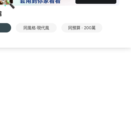
薦
同風格·現代風
同預算 · 200萬