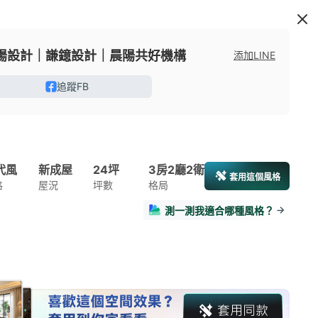
陽設計｜謙鐿設計｜晨陽共好機構
添加LINE
追蹤FB
代風
新成屋
24坪
3房2廳2衛
套用這個風格
格
屋況
坪數
格局
測一測我適合哪種風格？