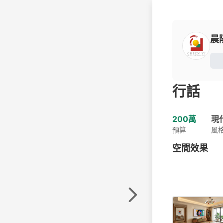
晨
行話
200萬
現
預算
風
空間效果