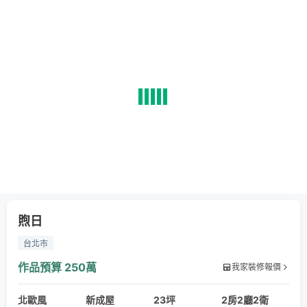
煦日
台北市
作品預算
250萬
我家裝修報價
北歐風
新成屋
23坪
2房2廳2衛