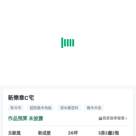
新樂章C宅
新北市
超耐磨木地板
清水模塗料
橡木木皮
實木線板
玻璃
鐵件
噴漆
作品預算
未披露
我家裝修報價
北歐風
新成屋
26坪
3房2廳2衛