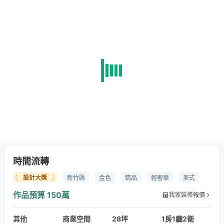
時間流轉
設計大獎
新竹縣
金色
精品
輕奢華
美式
美式輕奢風
作品預算
150萬
我家裝修報價
其他
商業空間
28坪
1房1廳2衛