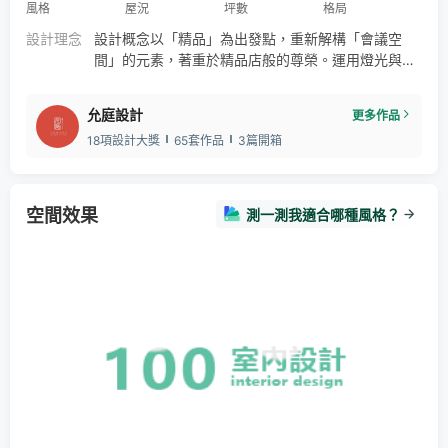
風格
屋況
坪數
格局
設計理念
設計概念以「精品」為出發點，重新解構「會議空
間」的元素，著重於精品店般的尊榮。運用燈光與鐵
件間的對話，在空間中交織成帶有輕奢華、又充滿想
像的設計語彙，讓走進來的客人沉浸於優雅、舒適的
允庭設計
更多作品
氛圍。每個轉角都是一場美學饗宴，在其中遇見理想
18項設計大獎
65套作品
3篇開箱
的設計，將美好帶回家。
空間效果
測一測我適合哪種風格？