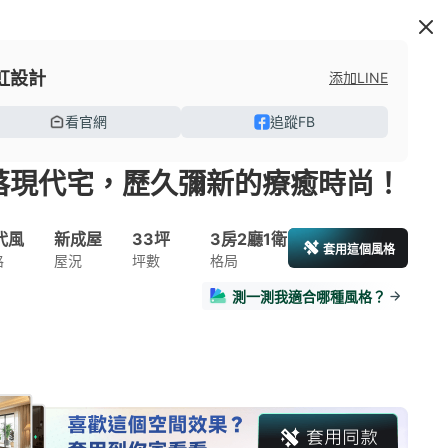
虹設計
添加LINE
看官網
追蹤FB
落現代宅，歷久彌新的療癒時尚！
代風
新成屋
33坪
3房2廳1衛
套用這個風格
格
屋況
坪數
格局
測一測我適合哪種風格？