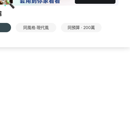
薦
同風格·現代風
同預算 · 200萬