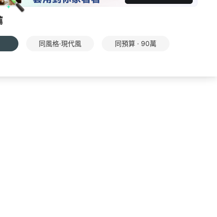
薦
同風格·現代風
同預算 · 90萬