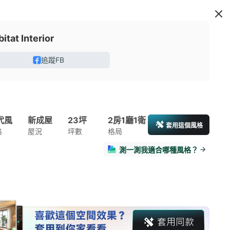
itat Interior
追蹤FB
代風
新成屋
23坪
2房1廳1衛
套用這個風格
格
屋況
坪數
格局
測一測我適合哪種風格？