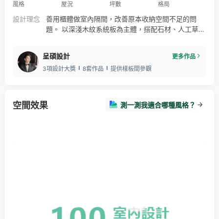
風格
屋況
坪數
格局
設計理念
善用櫃體做室內隔間，改善原本收納空間不足的問
題。 以深淺木紋系統板為主體，搭配石材、人工草皮
及玄關花磚，呈現出風格簡約、色彩溫暖的感覺。 為
增進整理採光的明亮感，除了在鋁窗分割上有規劃
呈碩設計
更多作品
外，也選用了鐵件拉門內崁長虹玻璃的設計。讓室內
3項設計大獎
8套作品
提供樣板間參觀
建材因採光而提升不少的質感。
空間效果
測一測我適合哪種風格？