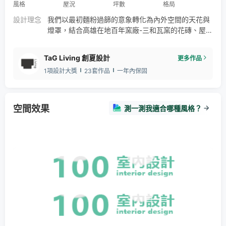
風格
屋況
坪數
格局
設計理念
我們以最初麵粉過篩的意象轉化為內外空間的天花與
燈罩，結合高雄在地百年窯廠-三和瓦窯的花磚、屋
瓦，以及傳統竹藝-南投邱錦緞老師的手工編織，以六
角編法成為半穿透獨特手感大門與六角雙層穿雙編成
TaG Living 創夏設計
更多作品
為接待櫃檯，讓此50年的老房子，重新有了講究的樣
1項設計大獎
23套作品
一年內保固
貌，讓小樂食對於料理、食材的堅持與態度，透過空
間設計來說話、傳遞職人精神、手感、溫度與故事。
空間效果
測一測我適合哪種風格？