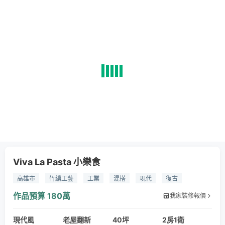
Viva La Pasta 小樂食
高雄市
竹編工藝
工業
混搭
現代
復古
花磚
竹編
鐵件
實木
塗料
瓦片
作品預算
180萬
我家裝修報價
現代風
老屋翻新
40坪
2房1衛