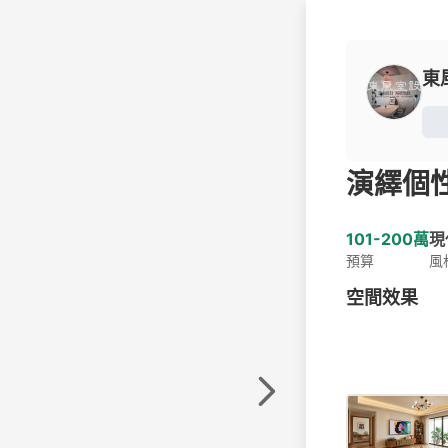
東
演繹個
101-200萬
現
預算
風
空間效果