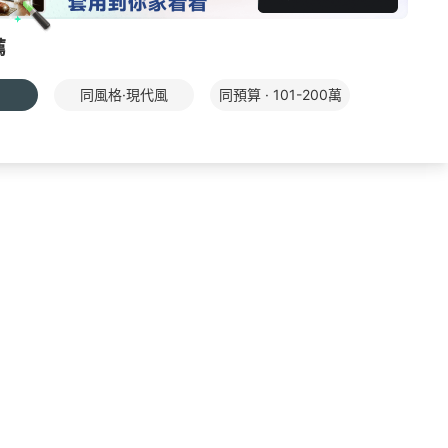
薦
同風格·現代風
同預算 · 101-200萬