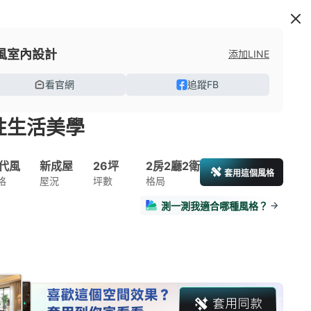
風室內設計
添加LINE
看官網
追蹤FB
性生活美學
代風
新成屋
26坪
2房2廳2衛
套用這個風格
格
屋況
坪數
格局
測一測我適合哪種風格？