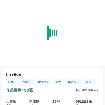
Le rêve
新北市
北歐風
現代簡約
收納
莫蘭迪色
現代風
小家庭
新婚宅
磁磚
噴漆
木皮
油漆
作品預算
130萬
我家裝修報價
系統櫃
無醛屋
北歐風
新成屋
22坪
3房2廳2衛