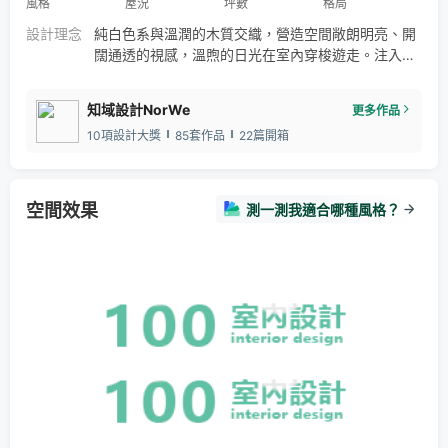
風格
屋況
坪數
格局
設計理念
純白色系與溫潤的木質交織，營造空間敞朗明亮、開
闊通透的視感，溫煦的日光在室內穿梭遊走。注入輕
淺的粉嫩色系，製造畫龍點睛的效果，家裡的每一視
角都成為了一隅端景。
知域設計NorWe
更多作品
10項設計大獎
85套作品
22篇開箱
空間效果
測一測我適合哪種風格？