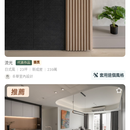
流光
獲獎
代表作品
日式風
23坪
新成屋
239萬
套用這個風格
丰華室內設計