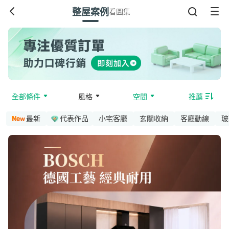
整屋案例
看圖集
全部條件
風格
空間
推薦
最新
代表作品
小宅客廳
玄關收納
客廳動線
玻