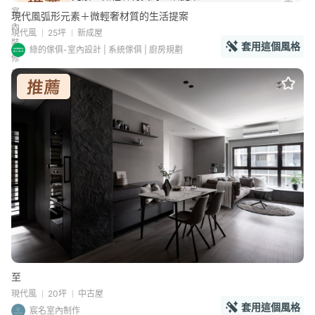
現代風弧形元素＋微輕奢材質的生活提案
現代風
25坪
新成屋
套用這個風格
綠的傢俱-室內設計 | 系統傢俱 | 廚房規劃
至
現代風
20坪
中古屋
套用這個風格
宸名室內制作