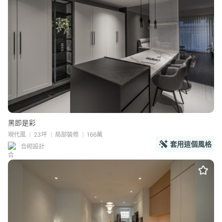
黑即是彩
現代風
23坪
局部裝修
166萬
套用這個風格
合砌設計