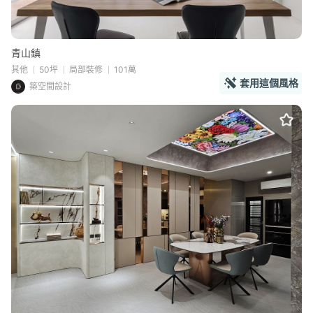
青山鎮
其他
50坪
局部裝修
101萬
套用這個風格
築空間設計