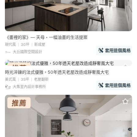
《畫裡的家》— 天母・一幅油畫的生活提案
現代風
30坪
新成屋
套用這個風格
大丘國際空間設計
時光淬鍊的法式優雅，50年透天老屋改造成靜奢風大宅
美式風
35坪
老屋翻新
套用這個風格
大集室內設計事務所