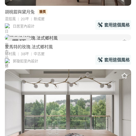
胡桃鉗與黛月兔
獲獎
混搭風
20坪
新成屋
套用這個風格
日居室內設計
蒙馬特的玫瑰.法式鄉村風
鄉村風
38坪
中古屋
套用這個風格
郭璇如室內設計