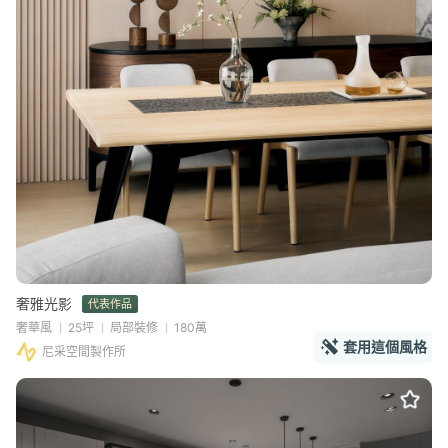
奢雅光影
代表作品
奢華風
25坪
局部裝修
180萬
套用這個風格
尼采空間製作所