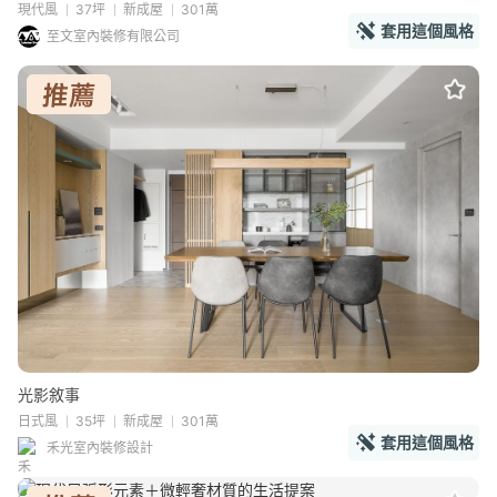
現代風
37坪
新成屋
301萬
套用這個風格
至文室內裝修有限公司
光影敘事
日式風
35坪
新成屋
301萬
套用這個風格
禾光室內裝修設計