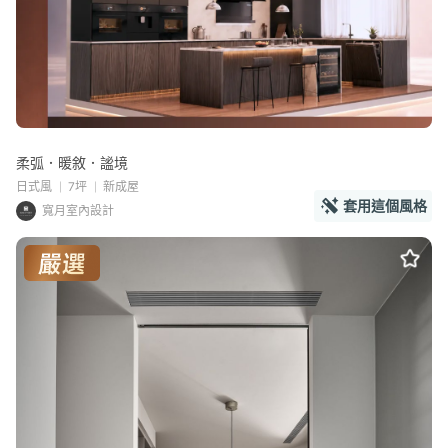
柔弧．暖敘．謐境
日式風
7坪
新成屋
套用這個風格
寬月室內設計