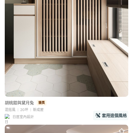
胡桃鉗與黛月兔
獲獎
混搭風
20坪
新成屋
套用這個風格
日居室內設計