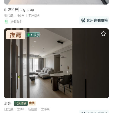
山臨拾光| Light up
現代風
40坪
老屋翻新
套用這個風格
好和設計
AI環景
流光
獲獎
代表作品
日式風
23坪
新成屋
239萬