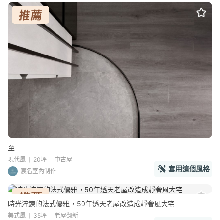
至
現代風
20坪
中古屋
套用這個風格
宸名室內制作
時光淬鍊的法式優雅，50年透天老屋改造成靜奢風大宅
美式風
35坪
老屋翻新