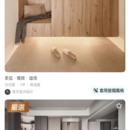
柔弧．暖敘．謐境
日式風
7坪
新成屋
套用這個風格
寬月室內設計