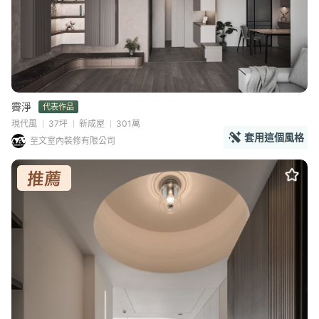
霽淨
代表作品
現代風
37坪
新成屋
301萬
套用這個風格
至文室內裝修有限公司