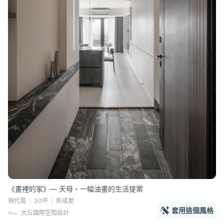
《畫裡的家》— 天母・一幅油畫的生活提案
現代風
30坪
新成屋
套用這個風格
大丘國際空間設計