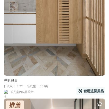
光影敘事
日式風
35坪
新成屋
301萬
套用這個風格
禾光室內裝修設計