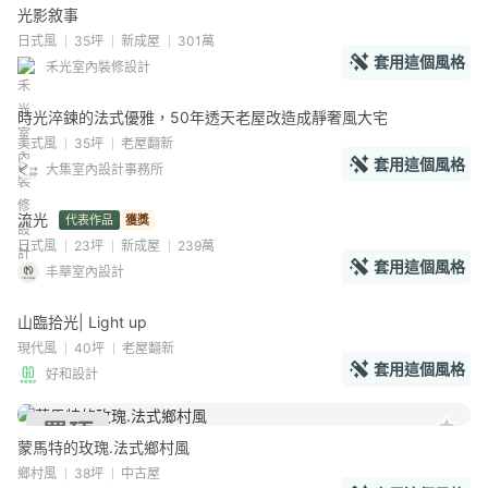
光影敘事
日式風
35坪
新成屋
301萬
套用這個風格
禾光室內裝修設計
時光淬鍊的法式優雅，50年透天老屋改造成靜奢風大宅
美式風
35坪
老屋翻新
套用這個風格
大集室內設計事務所
流光
獲獎
代表作品
AI環景
日式風
23坪
新成屋
239萬
套用這個風格
丰華室內設計
山臨拾光| Light up
現代風
40坪
老屋翻新
套用這個風格
好和設計
蒙馬特的玫瑰.法式鄉村風
鄉村風
38坪
中古屋