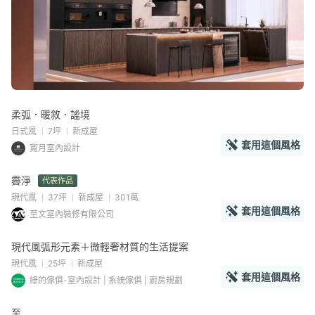
柔弧．暖敘．謐境
日式風
7坪
新成屋
套用這個風格
寬月室內設計
霽淨
代表作品
現代風
37坪
新成屋
301萬
套用這個風格
至文室內裝修有限公司
現代風弧形元素＋微輕奢材質的生活提案
現代風
25坪
新成屋
套用這個風格
綠的傢俱-室內設計 | 系統傢俱 | 廚房規劃
至