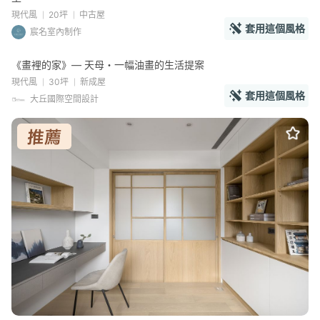
現代風
20坪
中古屋
套用這個風格
宸名室內制作
《畫裡的家》— 天母・一幅油畫的生活提案
現代風
30坪
新成屋
套用這個風格
大丘國際空間設計