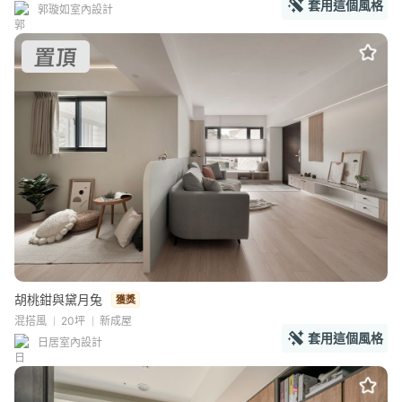
套用這個風格
郭璇如室內設計
胡桃鉗與黛月兔
獲獎
混搭風
20坪
新成屋
套用這個風格
日居室內設計