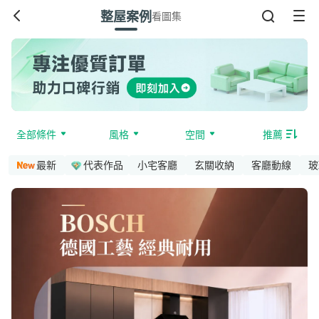
整屋案例
看圖集
全部條件
風格
空間
推薦
最新
代表作品
小宅客廳
玄關收納
客廳動線
玻