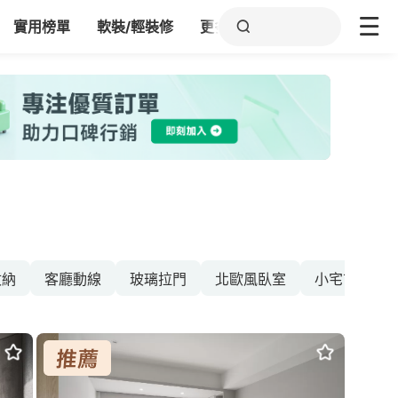
實用榜單
軟裝/輕裝修
更多
收納
客廳動線
玻璃拉門
北歐風臥室
小宅玄關