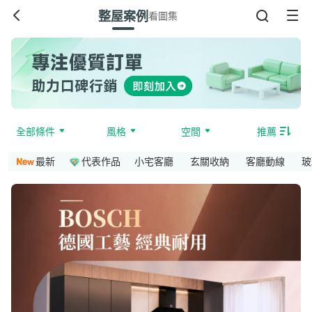
整屋案例
看圖集
全部條件
風格
空間
推薦
最新
代表作品
小宅客廳
玄關收納
客廳動線
玻