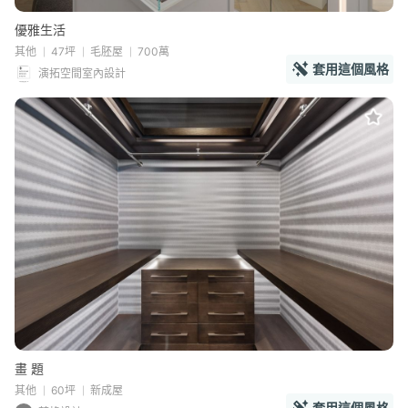
優雅生活
其他
47坪
毛胚屋
700萬
套用這個風格
演拓空間室內設計
畫 題
其他
60坪
新成屋
套用這個風格