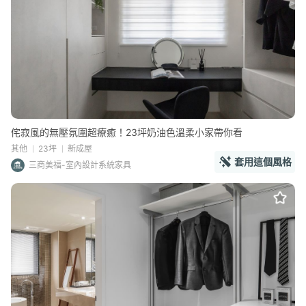
侘寂風的無壓氛圍超療癒！23坪奶油色溫柔小家帶你看
其他
23坪
新成屋
套用這個風格
三商美福-室內設計系統家具