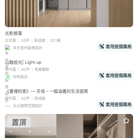
光影敘事
日式風
35坪
新成屋
301萬
套用這個風格
禾光室內裝修設計
山臨拾光| Light up
現代風
40坪
老屋翻新
套用這個風格
好和設計
《畫裡的家》— 天母・一幅油畫的生活提案
現代風
30坪
新成屋
套用這個風格
大丘國際空間設計