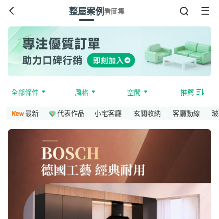
整屋案例
看圖集
全部條件
風格
空間
推薦
最新
代表作品
小宅客廳
玄關收納
客廳動線
玻