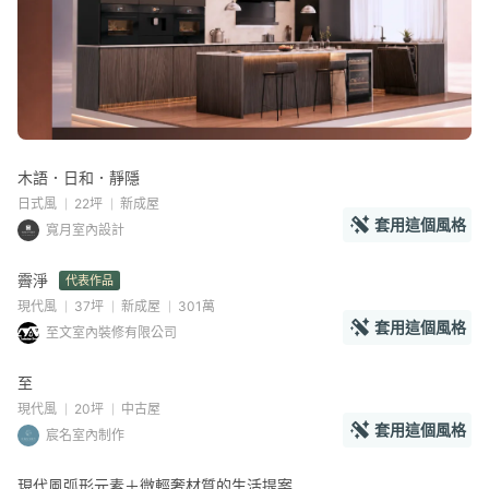
木語．日和．靜隱
日式風
22坪
新成屋
套用這個風格
寬月室內設計
霽淨
代表作品
現代風
37坪
新成屋
301萬
套用這個風格
至文室內裝修有限公司
至
現代風
20坪
中古屋
套用這個風格
宸名室內制作
現代風弧形元素＋微輕奢材質的生活提案