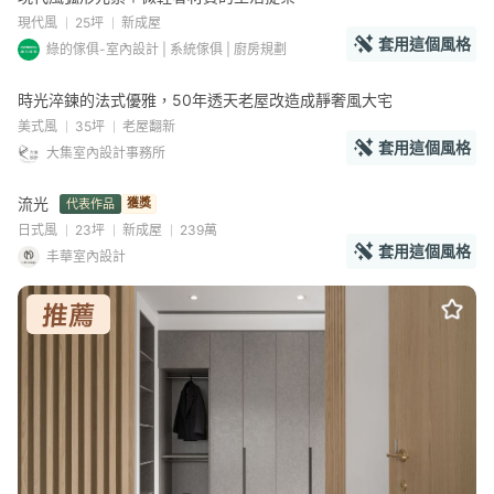
現代風
25坪
新成屋
套用這個風格
綠的傢俱-室內設計 | 系統傢俱 | 廚房規劃
時光淬鍊的法式優雅，50年透天老屋改造成靜奢風大宅
美式風
35坪
老屋翻新
套用這個風格
大集室內設計事務所
流光
獲獎
代表作品
AI環景
日式風
23坪
新成屋
239萬
套用這個風格
丰華室內設計