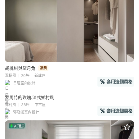
胡桃鉗與黛月兔
獲獎
混搭風
20坪
新成屋
套用這個風格
日居室內設計
蒙馬特的玫瑰.法式鄉村風
鄉村風
38坪
中古屋
套用這個風格
郭璇如室內設計
AI環景