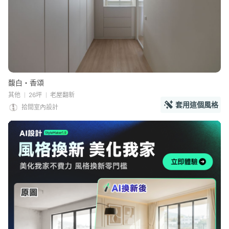
馥白・香頌
其他
26坪
老屋翻新
套用這個風格
拾間室內設計