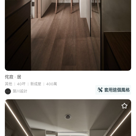
侘寂 ‧ 居
其他
40坪
新成屋
400萬
套用這個風格
築川設計