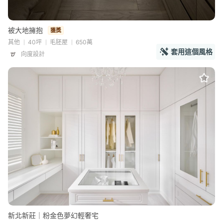
被大地擁抱
獲獎
其他
40坪
毛胚屋
650萬
套用這個風格
向度設計
新北新莊｜粉金色夢幻輕奢宅