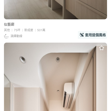
似藝廊
其他
75坪
新成屋
501萬
套用這個風格
演繹動線