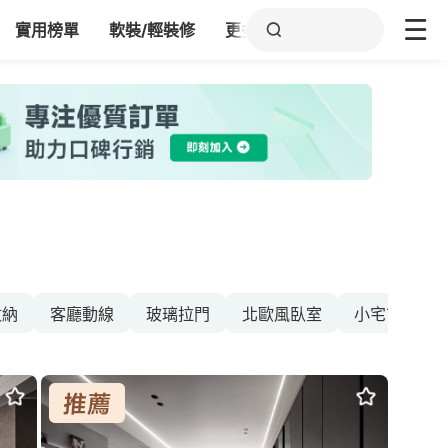
實用榜單
軟裝/輕裝修
更多
收納
客廳動線
玻璃拉門
北歐風臥室
小宅玄關