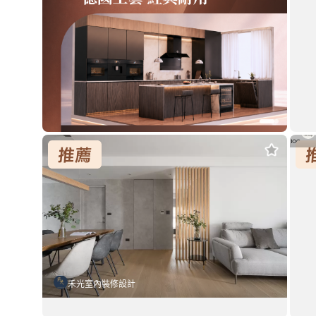
柔
日
禾光室內裝修設計