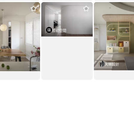
光
山臨拾光| Light up
時光淬鍊的法式優雅，50年
代表作品
獲獎
式風
23坪
現代風
40坪
美式風
35坪
套用這個風格
套用這個風格
套用這個風
拾初空間
大秝設計
H.宅
GJ HOUSE
套用這個風格
美式風
22坪
美式風
29坪
套用這個風格
套用這個風