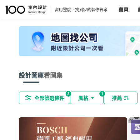
首頁
實用靈感，找到家的裝修答案
設計圖庫
看圖集
3
1
全部篩選條件
風格
推薦