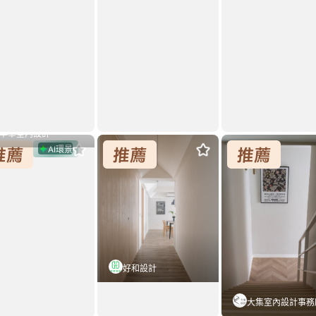
丰華室內設計
弧．暖敘．謐境
霽淨
《畫裡
代表作品
AI環景
式風
7坪
新成屋
現代風
37坪
現代風
30坪
套用這個風格
套用這個風格
套用這個風
好和設計
大集室內設計事務