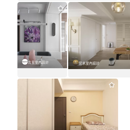
光影敘事
流
套用這個風格
日式風
35坪
日
肯星室內設計
昱承室內設計
台北．Lille里爾~甜蜜雙人世界
燦爛美式屋
美式風
27坪
美式風
80坪
套用這個風格