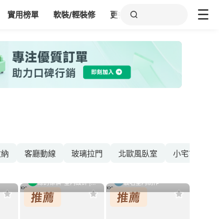
實用榜單
軟裝/輕裝修
更多
收納
客廳動線
玻璃拉門
北歐風臥室
小宅玄關
綠的傢俱-室內設計 | 系統傢俱 | 廚房規劃
宸名室內制作