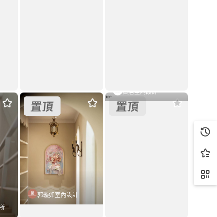
日居室內設計
的家》— 天母・一幅油畫的生活提案
現代風弧形元素＋微輕奢材質的生活提案
至
現代風
25坪
現代風
20坪
格
套用這個風格
套用這個風格
郭璇如室內設計
所