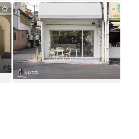
透天老屋改造成靜奢風大宅
蒙馬特的玫瑰.法式鄉村風
胡桃鉗與黛月兔
獲獎
鄉村風
38坪
混搭風
20坪
格
套用這個風格
套用這個風格
大秝設計
Gabrielle Brunch
套用這個風格
美式風
24坪
格