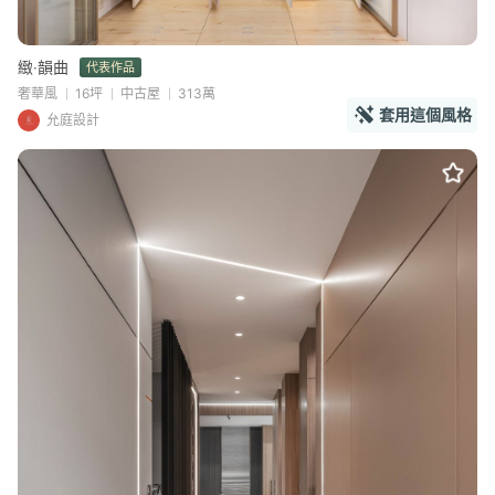
緻‧韻曲
代表作品
奢華風
16坪
中古屋
313萬
套用這個風格
允庭設計