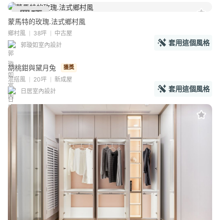
蒙馬特的玫瑰.法式鄉村風
鄉村風
38坪
中古屋
套用這個風格
郭璇如室內設計
胡桃鉗與黛月兔
獲獎
混搭風
20坪
新成屋
套用這個風格
日居室內設計