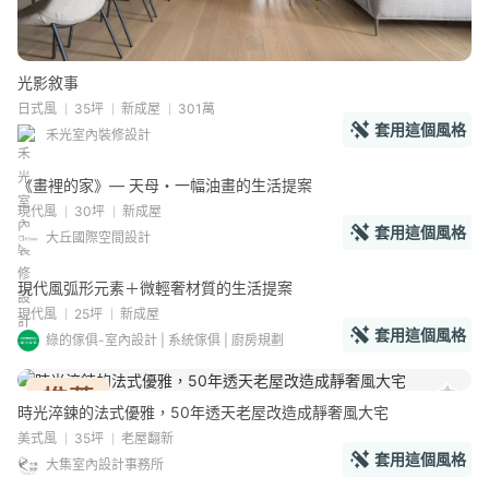
光影敘事
日式風
35坪
新成屋
301萬
套用這個風格
禾光室內裝修設計
《畫裡的家》— 天母・一幅油畫的生活提案
現代風
30坪
新成屋
套用這個風格
大丘國際空間設計
現代風弧形元素＋微輕奢材質的生活提案
現代風
25坪
新成屋
套用這個風格
綠的傢俱-室內設計 | 系統傢俱 | 廚房規劃
時光淬鍊的法式優雅，50年透天老屋改造成靜奢風大宅
美式風
35坪
老屋翻新
套用這個風格
大集室內設計事務所