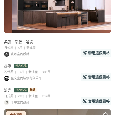
柔弧．暖敘．謐境
日式風
7坪
新成屋
套用這個風格
寬月室內設計
霽淨
代表作品
現代風
37坪
新成屋
301萬
套用這個風格
至文室內裝修有限公司
流光
獲獎
代表作品
AI環景
日式風
23坪
新成屋
239萬
套用這個風格
丰華室內設計