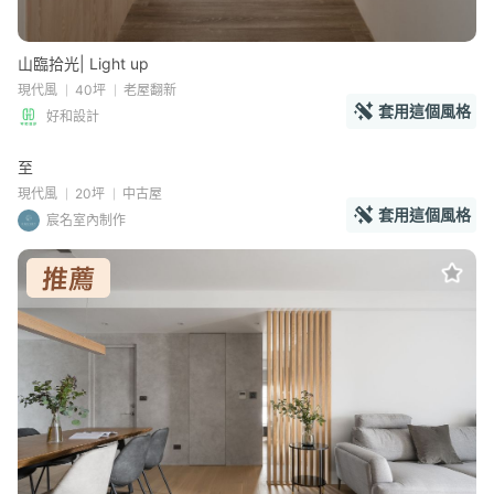
山臨拾光| Light up
現代風
40坪
老屋翻新
套用這個風格
好和設計
至
現代風
20坪
中古屋
套用這個風格
宸名室內制作