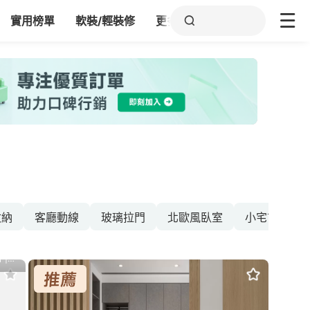
實用榜單
軟裝/輕裝修
更多
收納
客廳動線
玻璃拉門
北歐風臥室
小宅玄關
綠的傢俱-室內設計 | 系統傢俱 | 廚房規劃