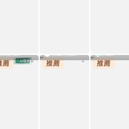
丰華室內設計
大丘國際空間設計
好和設計
弧．暖敘．謐境
霽淨
現代風弧形元素＋微
代表作品
AI環景
式風
7坪
新成屋
現代風
37坪
現代風
25坪
套用這個風格
套用這個風格
套用這個風