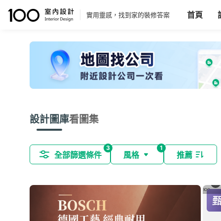
首頁
實用靈感，找到家的裝修答案
設計圖庫
看圖集
3
1
全部篩選條件
風格
推薦