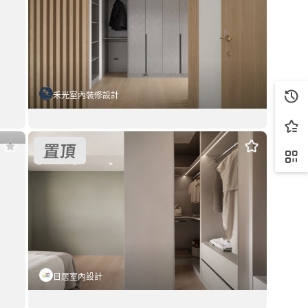
禾光室內裝修設計
光影敘事
輕奢材質的生活提案
套用這個風格
日式風
35坪
格
日居室內設計