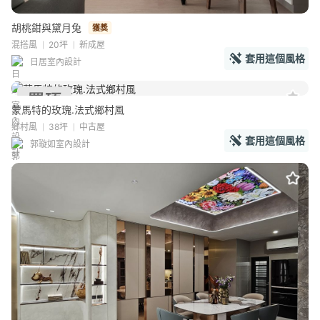
胡桃鉗與黛月兔
獲獎
混搭風
20坪
新成屋
套用這個風格
日居室內設計
蒙馬特的玫瑰.法式鄉村風
鄉村風
38坪
中古屋
套用這個風格
郭璇如室內設計