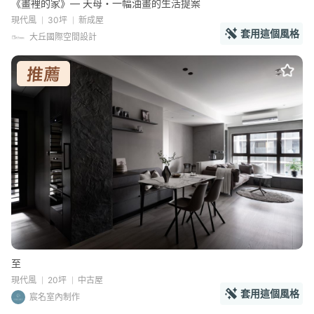
《畫裡的家》— 天母・一幅油畫的生活提案
現代風
30坪
新成屋
套用這個風格
大丘國際空間設計
至
現代風
20坪
中古屋
套用這個風格
宸名室內制作