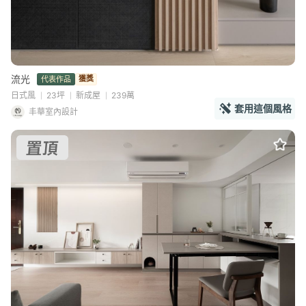
流光
獲獎
代表作品
日式風
23坪
新成屋
239萬
套用這個風格
丰華室內設計