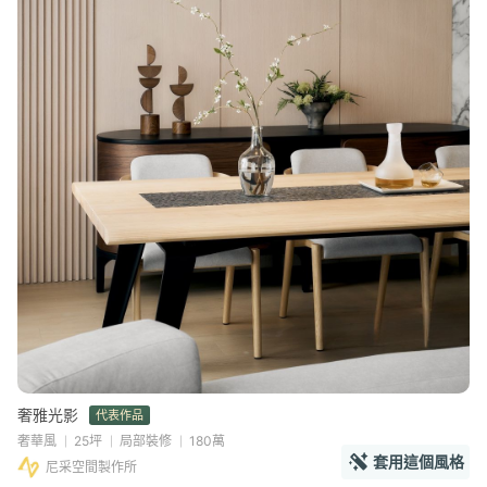
奢雅光影
代表作品
奢華風
25坪
局部裝修
180萬
套用這個風格
尼采空間製作所