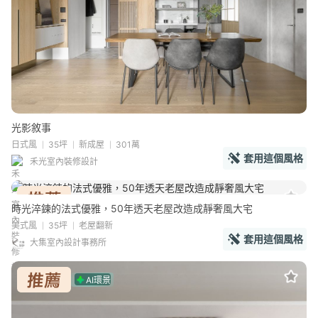
光影敘事
日式風
35坪
新成屋
301萬
套用這個風格
禾光室內裝修設計
時光淬鍊的法式優雅，50年透天老屋改造成靜奢風大宅
美式風
35坪
老屋翻新
套用這個風格
大集室內設計事務所
AI環景