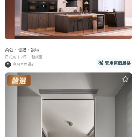
柔弧．暖敘．謐境
日式風
7坪
新成屋
套用這個風格
寬月室內設計