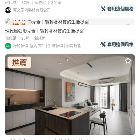
現代風
37坪
新成屋
301萬
套用這個風格
至文室內裝修有限公司
現代風弧形元素＋微輕奢材質的生活提案
現代風
25坪
新成屋
套用這個風格
綠的傢俱-室內設計 | 系統傢俱 | 廚房規劃