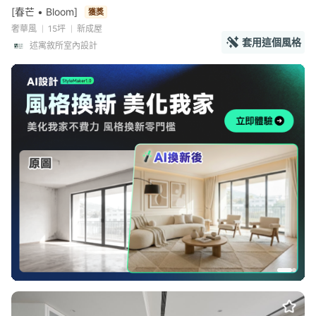
[春芒 • Bloom]
獲獎
奢華風
15坪
新成屋
套用這個風格
述寓敘所室內設計