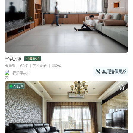
寧靜之境
代表作品
奢華風
68坪
老屋翻新
662萬
套用這個風格
森活館設計
AI環景