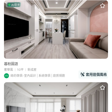
AI環景
暮粉圓語
奢華風
10坪
新成屋
套用這個風格
綠的傢俱-室內設計 | 系統傢俱 | 廚房規劃