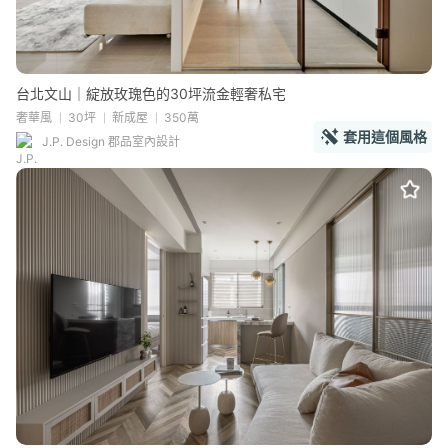
台北文山｜綻放玫瑰色的30坪流金輕奢私宅
奢華風
30坪
新成屋
350萬
套用這個風格
J.P. Design 郡品室內設計