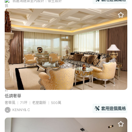
翁嘉鴻建築室內設計｜懷生設計
低調奢華
奢華風
71坪
老屋翻新
500萬
套用這個風格
KENNY& C