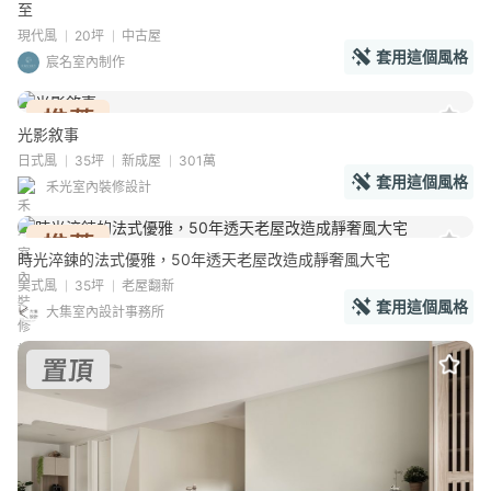
至
現代風
20坪
中古屋
套用這個風格
宸名室內制作
光影敘事
日式風
35坪
新成屋
301萬
套用這個風格
禾光室內裝修設計
時光淬鍊的法式優雅，50年透天老屋改造成靜奢風大宅
美式風
35坪
老屋翻新
套用這個風格
大集室內設計事務所