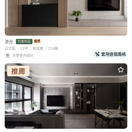
流光
獲獎
代表作品
日式風
23坪
新成屋
239萬
套用這個風格
丰華室內設計