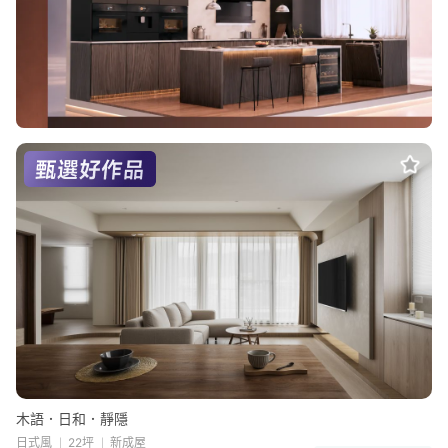
木語．日和．靜隱
日式風
22坪
新成屋