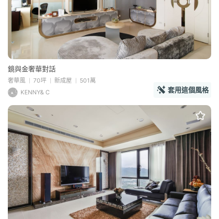
鏡與金奢華對話
奢華風
70坪
新成屋
501萬
套用這個風格
KENNY& C