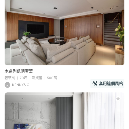
木系列低調奢華
奢華風
70坪
新成屋
500萬
套用這個風格
KENNY& C