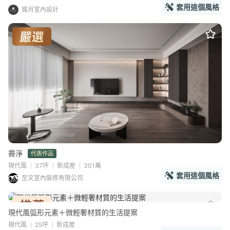
套用這個風格
寬月室內設計
霽淨
代表作品
現代風
37坪
新成屋
301萬
套用這個風格
至文室內裝修有限公司
現代風弧形元素＋微輕奢材質的生活提案
現代風
25坪
新成屋