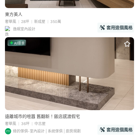
東方美人
奢華風
28坪
新成屋
350萬
套用這個風格
逸硯室內設計
AI環景
遠離城市的喧囂 舊翻新！飯店感渡假宅
奢華風
36坪
中古屋
套用這個風格
綠的傢俱-室內設計 | 系統傢俱 | 廚房規劃