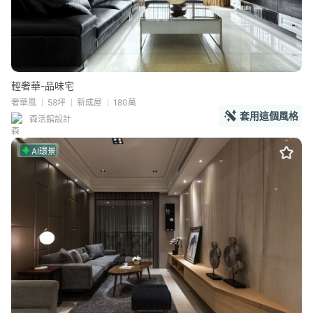
輕奢華-品味宅
奢華風
58坪
新成屋
180萬
套用這個風格
森活館設計
AI環景