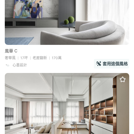
風華 C
奢華風
17坪
老屋翻新
170萬
套用這個風格
心墨設計