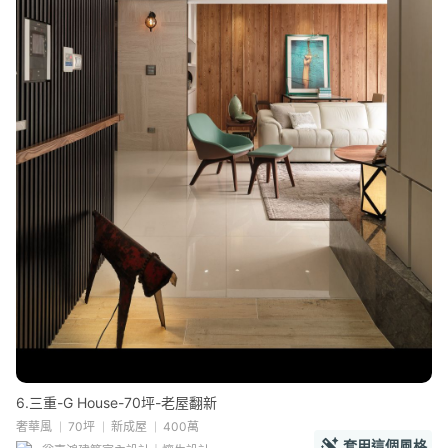
6.三重-G House-70坪-老屋翻新
奢華風
70坪
新成屋
400萬
套用這個風格