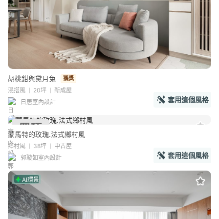
胡桃鉗與黛月兔
獲獎
混搭風
20坪
新成屋
套用這個風格
日居室內設計
蒙馬特的玫瑰.法式鄉村風
鄉村風
38坪
中古屋
套用這個風格
郭璇如室內設計
AI環景