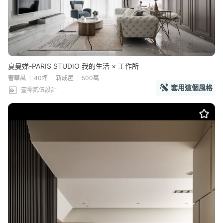
夏曼娣-PARIS STUDIO 我的生活 × 工作所
奢華風
40坪
新成屋
500萬
套用這個風格
壹零貳伍設計