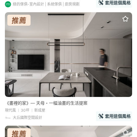
套用這個風格
綠的傢俱-室內設計 | 系統傢俱 | 廚房規劃
《畫裡的家》— 天母・一幅油畫的生活提案
現代風
30坪
新成屋
套用這個風格
大丘國際空間設計