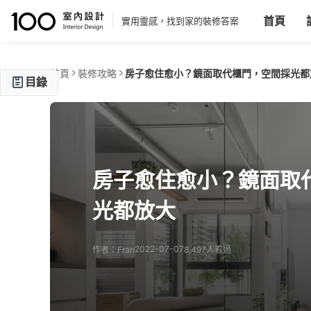
首頁
實用靈感，找到家的裝修答案
首頁
裝修攻略
房子愈住愈小？鏡面取代櫃門，空間採光都
目錄
玄關篇：嵌入牆or櫃的鏡子，改善入門狹窄問題
客廳篇：大鏡面讓小宅不侷促，翻倍大也沒問題
起居篇：三合一鏡門，遮蔽、反映窗影、放大格局
房子愈住愈小？鏡面取
更衣篇：拉門式嵌鏡零存在感，還可增加櫃位
光都放大
鏡面應用篇：條鏡營造虛實變化&空間延伸錯覺
2022-07-07
作者：Fran
8,497人看過