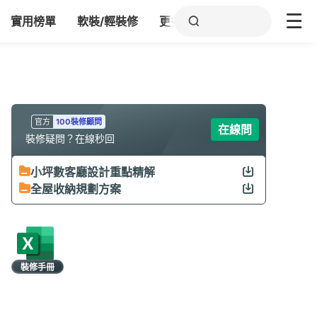
實用榜單
軟裝/輕裝修
更多
官方
100裝修顧問
在線問
裝修疑問？在線秒回
小坪數客廳設計重點精解
全屋收納規劃方案
裝修手冊
限時領取