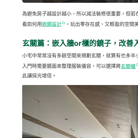
為避免房子越設計越小，所以減法裝修很重要，但若
看如何用
嵌鏡設計
，玩出零存在感、又輕盈的空間
玄關篇：嵌入牆or櫃的鏡子，改善
小宅中常常沒有多餘空間來規劃玄關，就算有也多半
入門時需要鏡面來整理服裝儀容，可以選擇將
玄關櫃
此讓採光增倍。