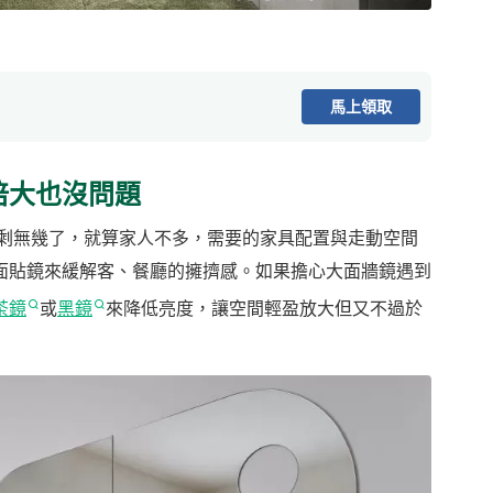
馬上領取
倍大也沒問題
所剩無幾了，就算家人不多，需要的家具配置與走動空間
面貼鏡來緩解客、餐廳的擁擠感。如果擔心大面牆鏡遇到
茶鏡
或
黑鏡
來降低亮度，讓空間輕盈放大但又不過於