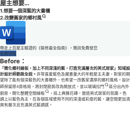
屋主想要…
1.想要一個深藍的大書櫃
2.改變舊家的
鄉村風
帶走上百屋主驗證的《裝修最全指南》，簡訊免費發您
免費領取
Before：
「簡化鄉村線板，加上不同深淺的藍，打造充滿層次的英式居家」知域設
計設計師劉啟全說。
非常喜愛藍色及藏書量大的年輕屋主夫妻，對家的期
望除了能有個深藍色的大書櫃外，也希望一改舊家濃厚的鄉村風格。設計
師保留原4房格局，將封閉廚房改為開放式，並以
玻璃拉門
區分出內外
廚房，簡化整體空間
線板
，搭上典雅花磚，營造英式居家的氛圍。色
調上以藍色為主，在各個區域使用不同的深淺或彩度的藍，讓空間更加清
爽有層次且充滿英式藍調感。