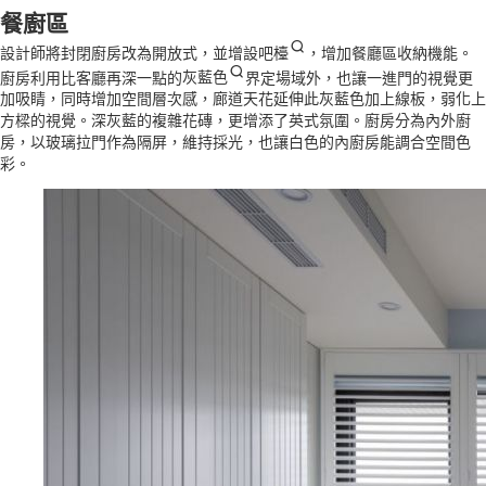
餐廚區
設計師將封閉廚房改為開放式，並增設
吧檯
，增加餐廳區收納機能。
廚房利用比客廳再深一點的
灰藍色
界定場域外，也讓一進門的視覺更
加吸睛，同時增加空間層次感，廊道天花延伸此灰藍色加上線板，弱化上
方樑的視覺。深灰藍的複雜花磚，更增添了英式氛圍。廚房分為內外廚
房，以玻璃拉門作為隔屏，維持採光，也讓白色的內廚房能調合空間色
彩。