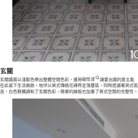
玄關
玄關牆面以淺藍色帶出整體空間色彩，運用
磁性漆
讓愛出國的屋主能
在此留下生活痕跡，地坪以英式傳統花磚界定落塵區，同時透漏著英式氣
息，白色鞋櫃調和了玄關色彩，簡單的線板也加重了英式空間的完整性。