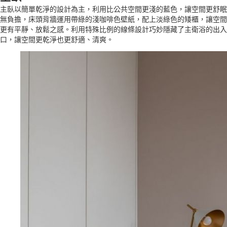
主臥以簡單乾淨的設計為主，利用比公共空間更淺的藍色，讓空間更舒眠
無負擔，床頭背牆運用帶綠的淺咖啡色壁紙，配上淡綠色的矮櫃，讓空間
更有平靜、放鬆之感。利用特殊比例的線條設計巧妙隱藏了主衛浴的出入
口，讓空間更乾淨也更舒適、清爽。