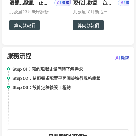
溫馨北歐風｜正義國宅
現代北歐風｜台北萬華
北歐風
23坪
老屋翻新
北歐風
18坪
新成屋
算同款報價
算同款報價
服務流程
Step 01：
預約現場丈量同時了解需求
Step 02：
依照需求配置平面圖後進行風格簡報
Step 03：
設計定稿後簽工程約