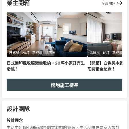
心、重點整個工期是很開心！ 真誠推薦給大家
業主開箱
全部開箱·2
日式風 ‧ 20坪 ‧ 新成屋 ‧ 桃園市
北歐風 ‧ 18坪 ‧ 新成屋 ‧
日式無印風收服海量收納，20坪小家好有生
【開箱】白色與木質調
活感！
宅開箱全紀錄！
諮詢施工標準
設計團隊
設計理念
生活中每個小細節都是創意發想的來源，生活品味更是室內設計