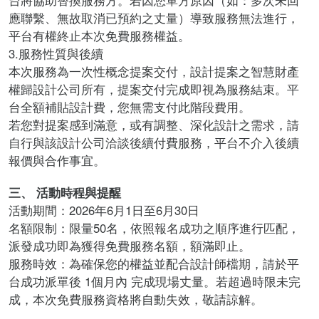
台將協助替換服務方。若因您單方原因（如：多次未回
應聯繫、無故取消已預約之丈量）導致服務無法進行，
平台有權終止本次免費服務權益。
3.服務性質與後續
本次服務為一次性概念提案交付，設計提案之智慧財產
權歸設計公司所有，提案交付完成即視為服務結束。平
台全額補貼設計費，您無需支付此階段費用。
若您對提案感到滿意，或有調整、深化設計之需求，請
自行與該設計公司洽談後續付費服務，平台不介入後續
報價與合作事宜。
三、 活動時程與提醒
活動期間：2026年6月1日至6月30日
名額限制：限量50名，依照報名成功之順序進行匹配，
派發成功即為獲得免費服務名額，額滿即止。
服務時效：為確保您的權益並配合設計師檔期，請於平
台成功派單後 1個月內​ 完成現場丈量。若超過時限未完
成，本次免費服務資格將自動失效，敬請諒解。